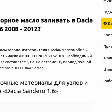
Мод
Годы
орное масло заливать в Dacia
Дв
6 2008 - 2012?
Топ
При
ам завода-изготовителя «‎‎Dacia» в автомобиль
ливать масло «8100 ECO-NERGY 0W-30». Необходимый
Дви
а составляет 3,3 л. По регламенту период полной
 раз в 30000 км/ 12 мес.
Цил
Рабо
очные материалы для узлов и
«‎‎Dacia Sandero 1.6»