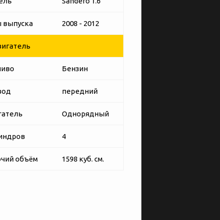
ель
Sandero 1.6
 выпуска
2008 - 2012
игатель
ливо
Бензин
вод
передний
гатель
Однорядный
индров
4
чий объём
1598 куб. см.