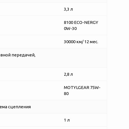
3,3 л
8100 ECO-NERGY
0W-30
30000 км/ 12 мес.
авной передачей,
2,8 л
MOTYLGEAR 75W-
80
ема сцепления
1 л