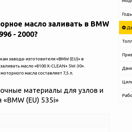
Мод
Годы
торное масло заливать в BMW
Дв
1996 - 2000?
Топ
При
ам завода-изготовителя «‎‎BMW (EU)» в
 заливать масло «8100 X-CLEAN+ 5W-30».
Дви
оторного масла составляет 7,5 л.
Цил
очные материалы для узлов и
Рабо
«‎‎BMW (EU) 535i»