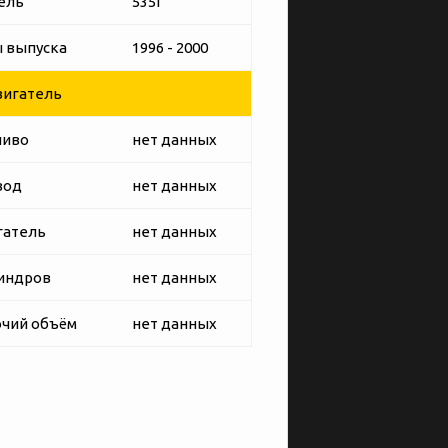
ель
535i
 выпуска
1996 - 2000
игатель
ливо
нет данных
вод
нет данных
гатель
нет данных
индров
нет данных
чий объём
нет данных