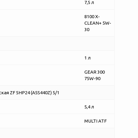
7,5 л
8100 X-
CLEAN+ 5W-
30
1 л
GEAR 300
75W-90
ая ZF 5HP24 (A5S440Z) 5/1
5,4 л
MULTI ATF