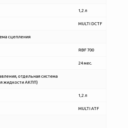
1,2 л
MULTI DCTF
ема сцепления
RBF 700
24 мес.
авления, отдельная система
я жидкости АКПП)
1,2 л
MULTI ATF