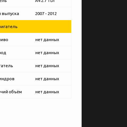
ель
A4 2.7 TDI
 выпуска
2007 - 2012
игатель
ливо
нет данных
вод
нет данных
гатель
нет данных
индров
нет данных
чий объём
нет данных