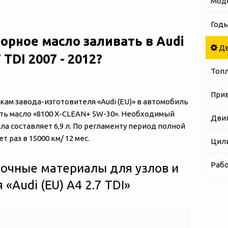
Мод
Годы
орное масло заливать в Audi
Дв
7 TDI 2007 - 2012?
Топ
При
м завода-изготовителя «‎‎Audi (EU)» в автомобиль
вать масло «8100 X-CLEAN+ 5W-30». Необходимый
Дви
а составляет 6,9 л. По регламенту период полной
 раз в 15000 км/ 12 мес.
Цил
Рабо
очные материалы для узлов и
‎‎Audi (EU) A4 2.7 TDI»