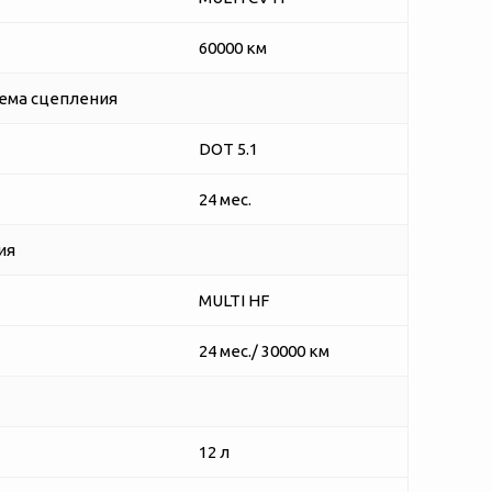
60000 км
ема сцепления
DOT 5.1
24 мес.
ия
MULTI HF
24 мес./ 30000 км
12 л