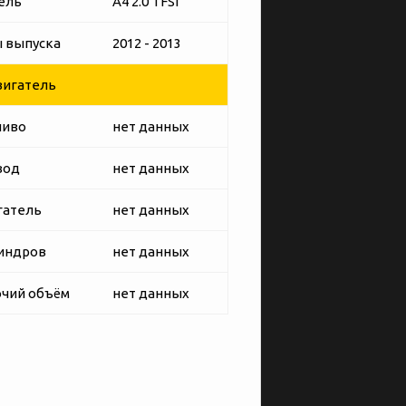
ель
A4 2.0 TFSI
 выпуска
2012 - 2013
игатель
ливо
нет данных
вод
нет данных
гатель
нет данных
индров
нет данных
чий объём
нет данных