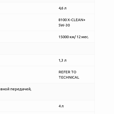
4,6 л
8100 X-CLEAN+
5W-30
15000 км/ 12 мес.
1,3 л
REFER TO
TECHNICAL
авной передачей,
4 л