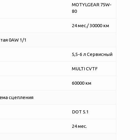
MOTYLGEAR 75W-
80
24 мес./ 30000 км
тая 0AW 1/1
5,5-6 л Сервисный
MULTI CVTF
60000 км
ема сцепления
DOT 5.1
24 мес.