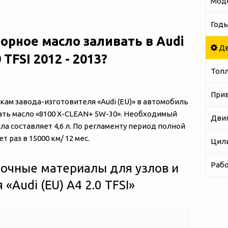
Мод
Годы
орное масло заливать в Audi
Дв
0 TFSI 2012 - 2013?
Топ
При
м завода-изготовителя «‎‎Audi (EU)» в автомобиль
ивать масло «8100 X-CLEAN+ 5W-30». Необходимый
Дви
а составляет 4,6 л. По регламенту период полной
 раз в 15000 км/ 12 мес.
Цил
Рабо
очные материалы для узлов и
‎‎Audi (EU) A4 2.0 TFSI»