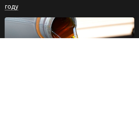
году
Разновидности моторных масел