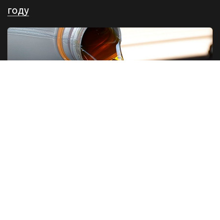
году
Разновидности моторных масел