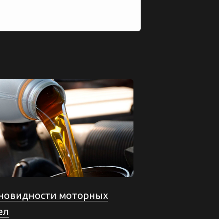
новидности моторных
ел