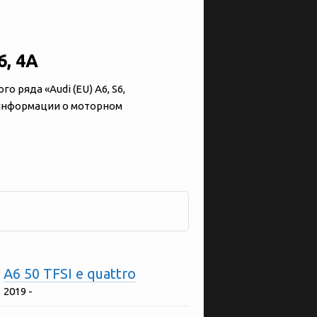
6, 4A
ряда «‎Audi (EU) A6, S6,
я информации о моторном
A6 50 TFSI e quattro
2019 -