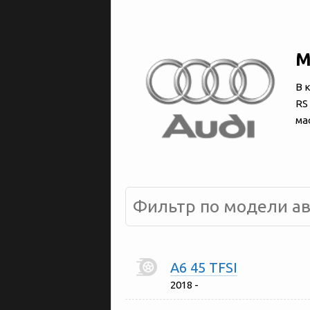
М
В 
RS
ма
A6 45 TFSI
2018 -