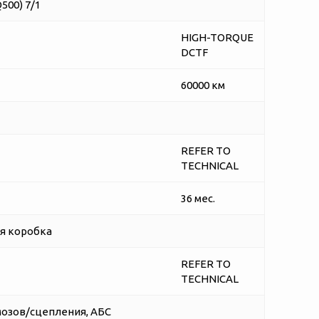
500) 7/1
HIGH-TORQUE
DCTF
60000 км
REFER TO
TECHNICAL
36 мес.
я коробка
REFER TO
TECHNICAL
озов/сцепления, АБС