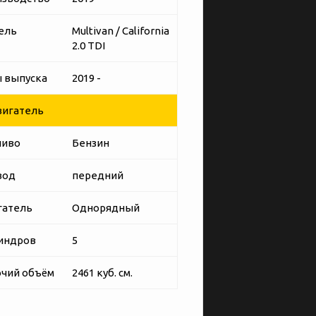
ель
Multivan / California
2.0 TDI
 выпуска
2019 -
игатель
ливо
Бензин
вод
передний
гатель
Однорядный
индров
5
чий объём
2461 куб. см.