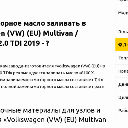
Мод
орное масло заливать в
n (VW) (EU) Multivan /
Годы
2.0 TDI 2019 - ?
Дв
Топ
м завода-изготовителя «‎‎Volkswagen (VW) (EU)» в
При
 2.0 TDI» рекомендуется заливать масло «8100 X-
м заливаемого моторного масла составляет 7,4 л
Дви
 полной замены моторного масла составляет раз в
Цил
очные материалы для узлов и
Рабо
«‎‎Volkswagen (VW) (EU) Multivan