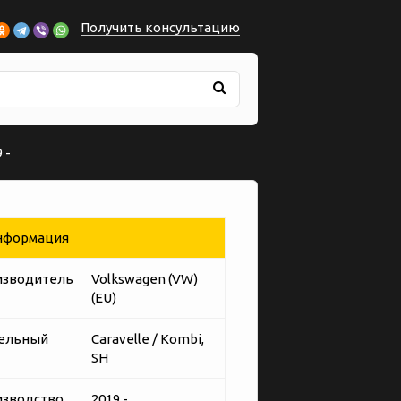
Получить консультацию
 -
формация
изводитель
Volkswagen (VW)
(EU)
ельный
Caravelle / Kombi,
SH
изводство
2019 -