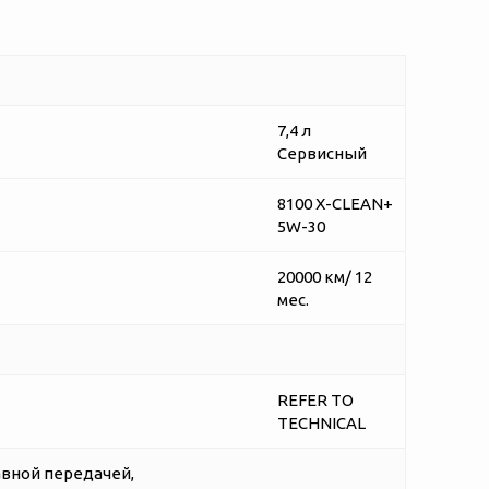
7,4 л
Сервисный
8100 X-CLEAN+
5W-30
20000 км/ 12
мес.
REFER TO
TECHNICAL
авной передачей,