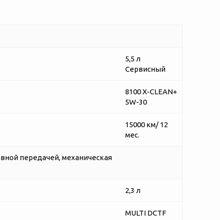
5,5 л
Сервисный
8100 X-CLEAN+
5W-30
15000 км/ 12
мес.
авной передачей, механическая
2,3 л
MULTI DCTF