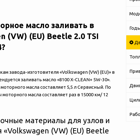
Мод
орное масло заливать в
Годы
 (VW) (EU) Beetle 2.0 TSI
Дв
4?
Топ
При
м завода-изготовителя «‎‎Volkswagen (VW) (EU)» в
омендуется заливать масло «8100 X-CLEAN+ 5W-30».
Дви
оторного масла составляет 5,5 л Сервисный. По
моторного масла составляет раз в 15000 км/ 12
Цил
Рабо
очные материалы для узлов и
«‎‎Volkswagen (VW) (EU) Beetle