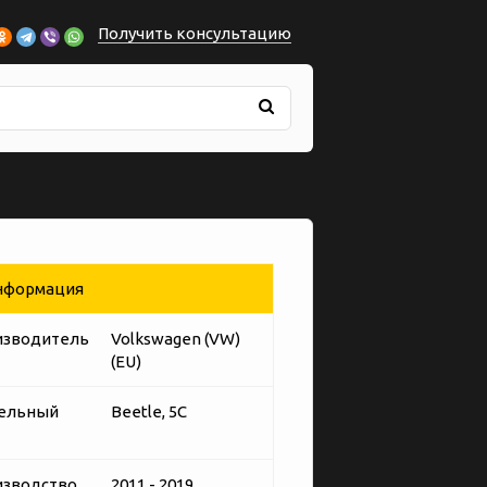
Получить консультацию
формация
изводитель
Volkswagen (VW)
(EU)
ельный
Beetle, 5C
изводство
2011 - 2019