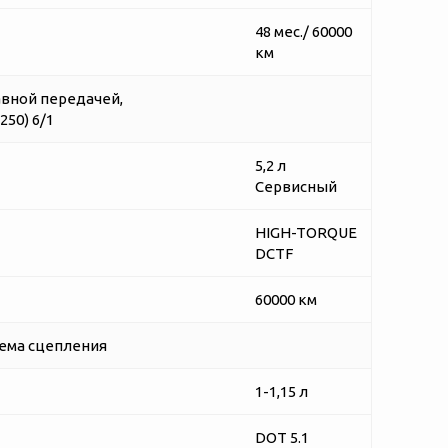
48 мес./ 60000
км
авной передачей,
50) 6/1
5,2 л
Сервисный
HIGH-TORQUE
DCTF
60000 км
ема сцепления
1-1,15 л
DOT 5.1