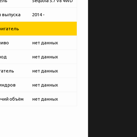
ель
Sequoia 5.7 V8 4WD
 выпуска
2014 -
игатель
ливо
нет данных
вод
нет данных
гатель
нет данных
индров
нет данных
чий объём
нет данных