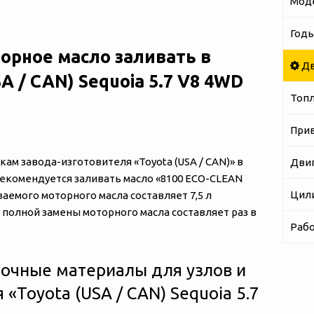
Мод
Годы
орное масло заливать в
Дв
SA / CAN) Sequoia 5.7 V8 4WD
Топ
При
м завода-изготовителя «‎‎Toyota (USA / CAN)» в
Дви
» рекомендуется заливать масло «8100 ECO-CLEAN
Цил
аемого моторного масла составляет 7,5 л
 полной замены моторного масла составляет раз в
Рабо
очные материалы для узлов и
«‎‎Toyota (USA / CAN) Sequoia 5.7