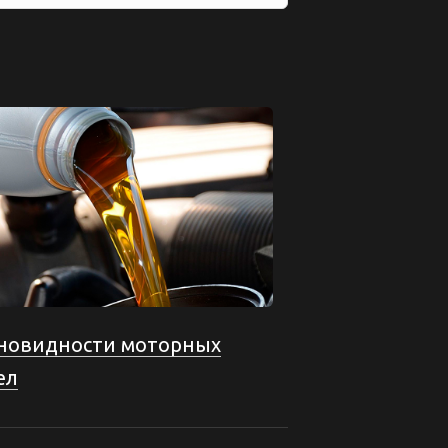
новидности моторных
ел