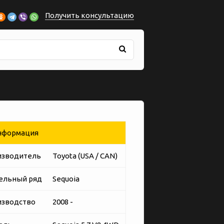
Получить консультацию
формация
изводитель
Toyota (USA / CAN)
ельный ряд
Sequoia
изводство
2008 -