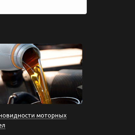
новидности моторных
ел