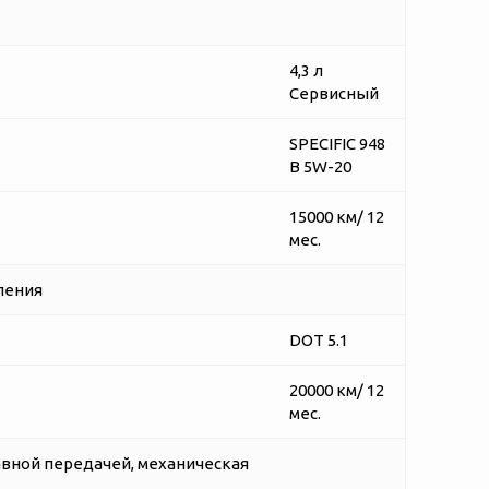
4,3 л
Сервисный
SPECIFIC 948
B 5W-20
15000 км/ 12
мес.
ления
DOT 5.1
20000 км/ 12
мес.
авной передачей, механическая