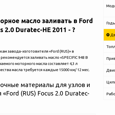
Мод
орное масло заливать в Ford
Годы
s 2.0 Duratec-HE 2011 - ?
Дв
Топ
м завода-изготовителя «‎‎Ford (RUS)» в
E» рекомендуется заливать масло «SPECIFIC 948 B
При
аемого моторного масла составляет 4,3 л
ества масла требуется каждые 15000 км/ 12 мес.
Дви
Цил
очные материалы для узлов и
‎‎Ford (RUS) Focus 2.0 Duratec-
Рабо