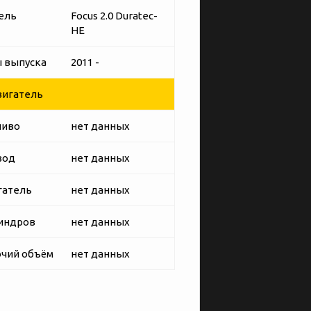
ель
Focus 2.0 Duratec-
HE
 выпуска
2011 -
игатель
ливо
нет данных
вод
нет данных
гатель
нет данных
индров
нет данных
чий объём
нет данных