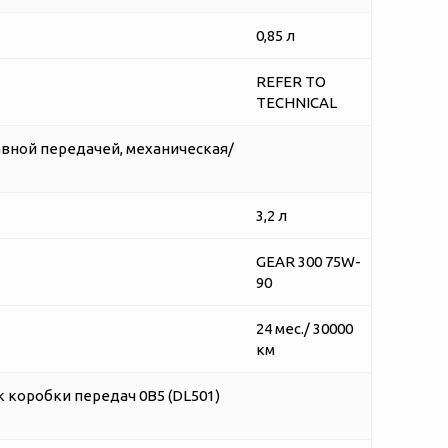
0,85 л
REFER TO
TECHNICAL
авной передачей, механическая/
3,2 л
GEAR 300 75W-
90
24 мес./ 30000
км
ок коробки передач 0B5 (DL501)