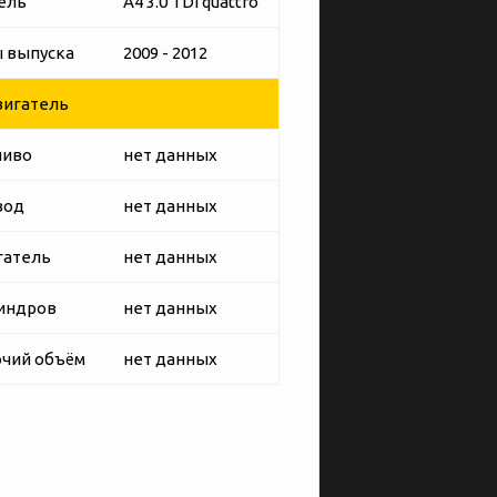
ель
A4 3.0 TDI quattro
 выпуска
2009 - 2012
игатель
ливо
нет данных
вод
нет данных
гатель
нет данных
индров
нет данных
чий объём
нет данных