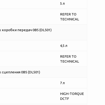
5 л
REFER TO
TECHNICAL
ок коробки передач 0B5 (DL501)
4,5 л
REFER TO
TECHNICAL
к сцепления 0B5 (DL501)
7 л
HIGH-TORQUE
DCTF