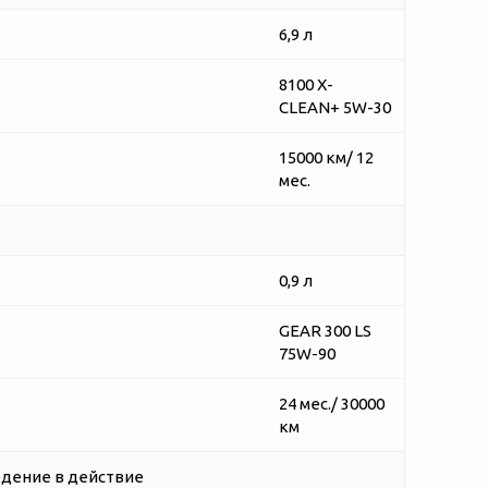
6,9 л
8100 X-
CLEAN+ 5W-30
15000 км/ 12
мес.
0,9 л
GEAR 300 LS
75W-90
24 мес./ 30000
км
дение в действие