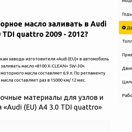
Мод
Годы
орное масло заливать в Audi
Дв
0 TDI quattro 2009 - 2012?
Топ
При
м завода-изготовителя «‎‎Audi (EU)» в автомобиль
ся заливать масло «8100 X-CLEAN+ 5W-30».
Дви
оторного масла составляет 6,9 л. По регламенту
асла составляет раз в 15000 км/ 12 мес.
Цил
Рабо
очные материалы для узлов и
‎‎Audi (EU) A4 3.0 TDI quattro»