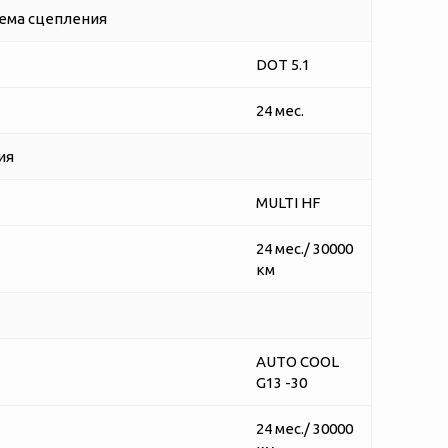
ема сцепления
DOT 5.1
24 мес.
ия
MULTI HF
24 мес./ 30000
км
AUTO COOL
G13 -30
24 мес./ 30000