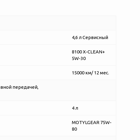
4,6 л Сервисный
8100 X-CLEAN+
5W-30
15000 км/ 12 мес.
авной передачей,
4 л
MOTYLGEAR 75W-
80