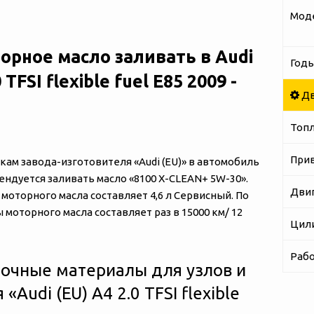
Мод
орное масло заливать в Audi
Годы
 TFSI flexible fuel E85 2009 -
Дв
Топ
При
м завода-изготовителя «‎‎Audi (EU)» в автомобиль
екомендуется заливать масло «8100 X-CLEAN+ 5W-30».
Дви
оторного масла составляет 4,6 л Сервисный. По
моторного масла составляет раз в 15000 км/ 12
Цил
Рабо
очные материалы для узлов и
‎‎Audi (EU) A4 2.0 TFSI flexible