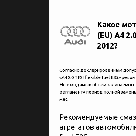
Какое мот
(EU) A4 2.0
2012?
Согласно декларированным допуска
«‎‎A4 2.0 TFSI flexible fuel E85» р
Необходимый объём заливаемого м
регламенту период полной замены 
мес.
Рекомендуемые смаз
агрегатов автомобиля «