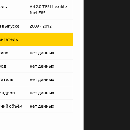
ель
A4 2.0 TFSI flexible
fuel E85
 выпуска
2009 - 2012
игатель
ливо
нет данных
вод
нет данных
гатель
нет данных
индров
нет данных
чий объём
нет данных