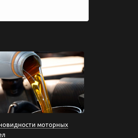
новидности моторных
ел